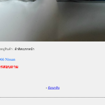
มู่สินค้า :
ผ้าดิสเบรกหน้า
66 Nissan
ทรสอบถาม
«
ย้อนกลับ